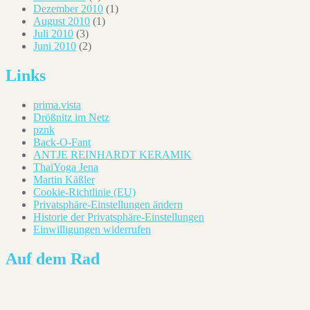
Dezember 2010
(1)
August 2010
(1)
Juli 2010
(3)
Juni 2010
(2)
Links
prima.vista
Drößnitz im Netz
pznk
Back-O-Fant
ANTJE REINHARDT KERAMIK
ThaiYoga Jena
Martin Käßler
Cookie-Richtlinie (EU)
Privatsphäre-Einstellungen ändern
Historie der Privatsphäre-Einstellungen
Einwilligungen widerrufen
Auf dem Rad