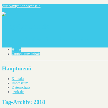
Zur Navigation wechseln
blog@pznk.de
Ein paar Notizen über dies und das
Home
Zurück zum Inhalt
Hauptmenü
Kontakt
Impressum
Datenschutz
pznk.de
Tag-Archiv:
2018