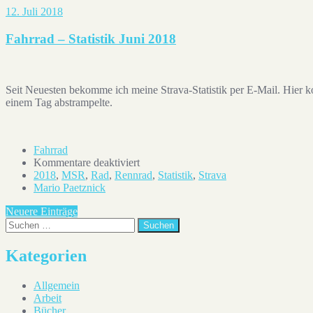
12. Juli 2018
Fahrrad – Statistik Juni 2018
Seit Neuesten bekomme ich meine Strava-Statistik per E-Mail. Hier k
einem Tag abstrampelte.
Fahrrad
für
Kommentare deaktiviert
Fahrrad
2018
,
MSR
,
Rad
,
Rennrad
,
Statistik
,
Strava
–
Mario Paetznick
Statistik
Beitrag-
Neuere Einträge
Juni
Suchen
2018
Navigation
Kategorien
Allgemein
Arbeit
Bücher