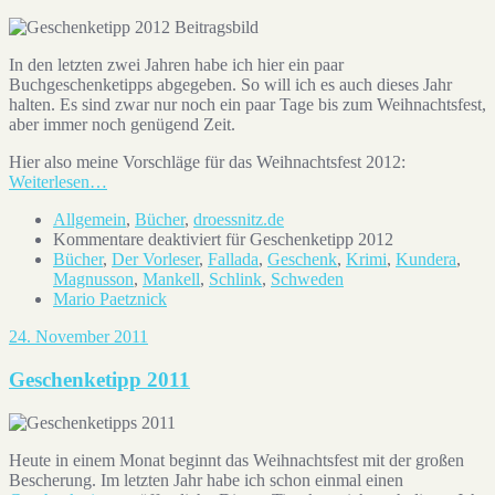
In den letzten zwei Jahren habe ich hier ein paar
Buchgeschenketipps abgegeben. So will ich es auch dieses Jahr
halten. Es sind zwar nur noch ein paar Tage bis zum Weihnachtsfest,
aber immer noch genügend Zeit.
Hier also meine Vorschläge für das Weihnachtsfest 2012:
Weiterlesen…
Allgemein
,
Bücher
,
droessnitz.de
Kommentare deaktiviert
für Geschenketipp 2012
Bücher
,
Der Vorleser
,
Fallada
,
Geschenk
,
Krimi
,
Kundera
,
Magnusson
,
Mankell
,
Schlink
,
Schweden
Mario Paetznick
24. November 2011
Geschenketipp 2011
Heute in einem Monat beginnt das Weihnachtsfest mit der großen
Bescherung. Im letzten Jahr habe ich schon einmal einen