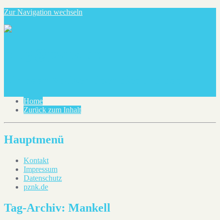
Zur Navigation wechseln
blog@pznk.de
Ein paar Notizen über dies und das
Home
Zurück zum Inhalt
Hauptmenü
Kontakt
Impressum
Datenschutz
pznk.de
Tag-Archiv:
Mankell