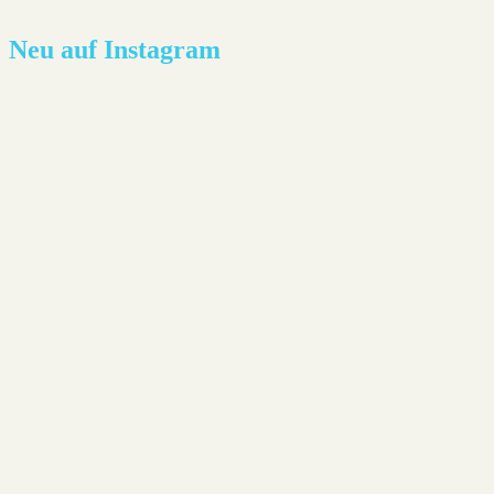
Neu auf Instagram
Lesestoff - Joël Dicker: Die Affäre Alaska Sande
Neues aus der Heimat: Die Abwesenheit von Farben -