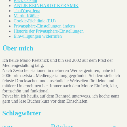
Back-O-Fant
ANTJE REINHARDT KERAMIK
ThaiYoga Jena
Martin Käßler
Cookie-Richtlinie (EU)
Privatsphäre-Einstellungen ändern
Historie der Privatsphäre-Einstellungen
Einwilligungen widerrufen
Über mich
Ich heiße Mario Paetznick und bin seit 2002 auf dem Pfad der
Mediengestaltung tätig.
Nach Zwischenstationen in mehreren Werbeagenturen, habe ich
2006 prima.vista - Mediengestaltung gegründet. Seitdem stelle ich
feinste Drucksachen und ansehnliche Webseiten für kleine und
mittlere Unternehmen her. Immer nach dem Motto: Einfach, klar,
formschön und funktional.
Privat bin ich häufig auf dem Rennrad unterwegs, ich koche ganz
gern und lese Bücher kurz vor dem Einschlafen.
Schlagwörter
Bücher