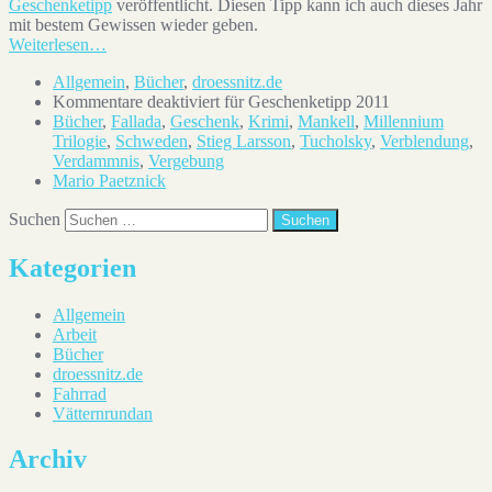
Geschenketipp
veröffentlicht. Diesen Tipp kann ich auch dieses Jahr
mit bestem Gewissen wieder geben.
Weiterlesen…
Allgemein
,
Bücher
,
droessnitz.de
Kommentare deaktiviert
für Geschenketipp 2011
Bücher
,
Fallada
,
Geschenk
,
Krimi
,
Mankell
,
Millennium
Trilogie
,
Schweden
,
Stieg Larsson
,
Tucholsky
,
Verblendung
,
Verdammnis
,
Vergebung
Mario Paetznick
Suchen
Kategorien
Allgemein
Arbeit
Bücher
droessnitz.de
Fahrrad
Vätternrundan
Archiv