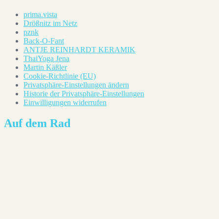
prima.vista
Drößnitz im Netz
pznk
Back-O-Fant
ANTJE REINHARDT KERAMIK
ThaiYoga Jena
Martin Käßler
Cookie-Richtlinie (EU)
Privatsphäre-Einstellungen ändern
Historie der Privatsphäre-Einstellungen
Einwilligungen widerrufen
Auf dem Rad