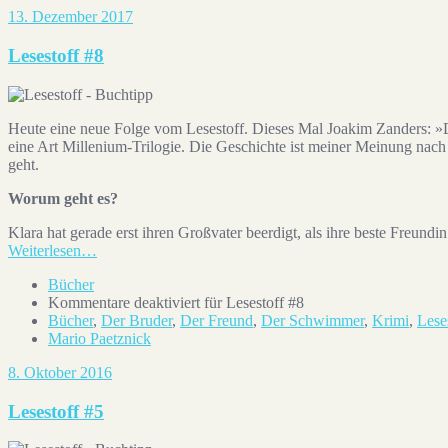
13. Dezember 2017
Lesestoff #8
Heute eine neue Folge vom Lesestoff. Dieses Mal Joakim Zanders: 
eine Art Millenium-Trilogie. Die Geschichte ist meiner Meinung nach 
geht.
Worum geht es?
Klara hat gerade erst ihren Großvater beerdigt, als ihre beste Freund
Weiterlesen…
Bücher
Kommentare deaktiviert
für Lesestoff #8
Bücher
,
Der Bruder
,
Der Freund
,
Der Schwimmer
,
Krimi
,
Lese
Mario Paetznick
8. Oktober 2016
Lesestoff #5