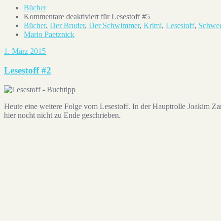
Bücher
Kommentare deaktiviert
für Lesestoff #5
Bücher
,
Der Bruder
,
Der Schwimmer
,
Krimi
,
Lesestoff
,
Schwe
Mario Paetznick
1. März 2015
Lesestoff #2
Heute eine weitere Folge vom Lesestoff. In der Hauptrolle Joakim Z
hier nocht nicht zu Ende geschrieben.