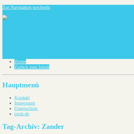
Zur Navigation wechseln
blog@pznk.de
Ein paar Notizen über dies und das
Home
Zurück zum Inhalt
Hauptmenü
Kontakt
Impressum
Datenschutz
pznk.de
Tag-Archiv:
Zander