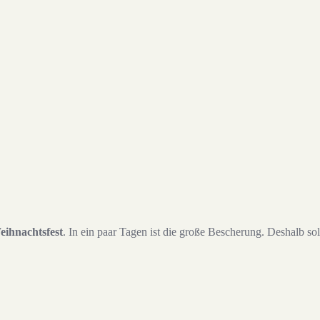
. Mär 2015 um 7:31 Uhr
eihnachtsfest
. In ein paar Tagen ist die große Bescherung. Deshalb so