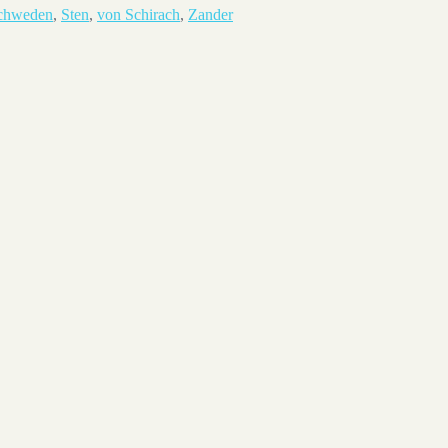
chweden
,
Sten
,
von Schirach
,
Zander