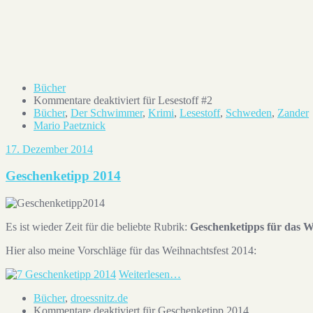
Ein von Mario Paetznick (@m.pznk) gepostetes Foto
1
Bücher
Kommentare deaktiviert
für Lesestoff #2
Bücher
,
Der Schwimmer
,
Krimi
,
Lesestoff
,
Schweden
,
Zander
Mario Paetznick
17. Dezember 2014
Geschenketipp 2014
Es ist wieder Zeit für die beliebte Rubrik:
Geschenketipps für das W
Hier also meine Vorschläge für das Weihnachtsfest 2014:
Weiterlesen…
Bücher
,
droessnitz.de
Kommentare deaktiviert
für Geschenketipp 2014