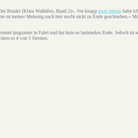
»Der Bruder (Klara Walldéen, Band 2)«. Vor knapp
zwei Jahren
habe ic
te ist meiner Meinung nach hier nocht nicht zu Ende geschrieben.« Mitt
kommt langsamer in Fahrt und hat kein so lautstarkes Ende. Jedoch ist s
wären es 4 von 5 Sternen.