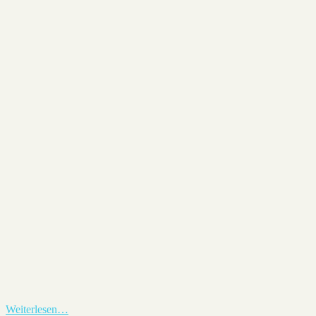
Sieh dir diesen Beitrag auf Instagram an
Ein Beitrag geteilt von Mario Paetznick (@m.pznk)
Jan 7, 2019 um 10:22 PST
Weiterlesen…