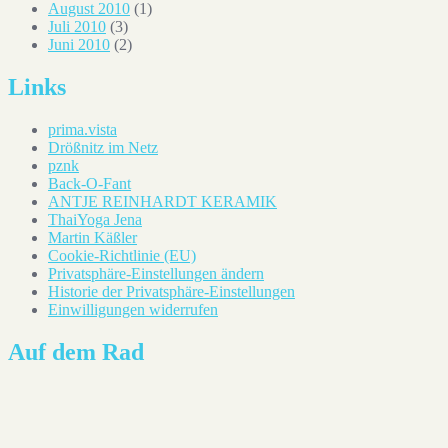
August 2010
(1)
Juli 2010
(3)
Juni 2010
(2)
Links
prima.vista
Drößnitz im Netz
pznk
Back-O-Fant
ANTJE REINHARDT KERAMIK
ThaiYoga Jena
Martin Käßler
Cookie-Richtlinie (EU)
Privatsphäre-Einstellungen ändern
Historie der Privatsphäre-Einstellungen
Einwilligungen widerrufen
Auf dem Rad