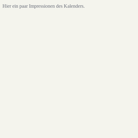
Hier ein paar Impressionen des Kalenders.
Sieh dir diesen Beitrag auf Instagram an