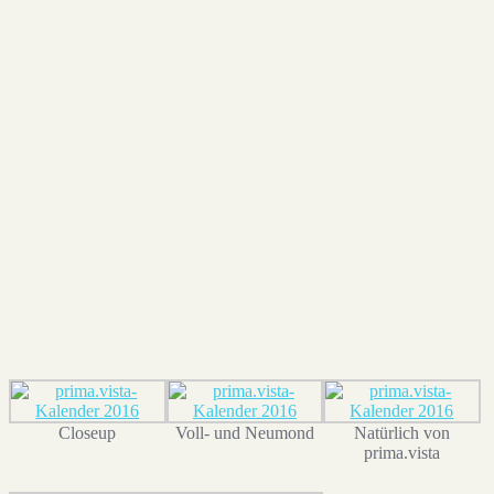
Ein von Mario Paetznick (@m.pznk) gepostetes Foto
7. Jan 2016 um 10:59 Uhr
Closeup
Voll- und Neumond
Natürlich von
prima.vista