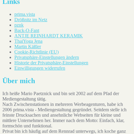
Links
prima.vista
Drößnitz im Netz
pznk
Back-O-Fant
ANTJE REINHARDT KERAMIK
ThaiYoga Jena
Martin Käßler
Cookie-Richtlinie (EU)
Privatsphäre-Einstellungen ändern
Historie der Privatsphäre-Einstellungen
Einwilligungen widerrufen
Über mich
Ich heiße Mario Paetznick und bin seit 2002 auf dem Pfad der
Mediengestaltung tätig.
Nach Zwischenstationen in mehreren Werbeagenturen, habe ich
2006 prima.vista - Mediengestaltung gegründet. Seitdem stelle ich
feinste Drucksachen und ansehnliche Webseiten für kleine und
mittlere Unternehmen her. Immer nach dem Motto: Einfach, klar,
formschön und funktional.
Privat bin ich häufig auf dem Rennrad unterwegs, ich koche ganz