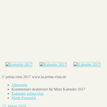
Ein Beitrag geteilt von Mario Paetznick (@m.pznk)
Jan 5, 2017 um 12:16 PST
© prima.vista 2017 www.la-prima-vista.de
Allgemein
Kommentare deaktiviert
für Mein Kalender 2017
Kalender
,
prima.vista
Mario Paetznick
15. Januar 2016