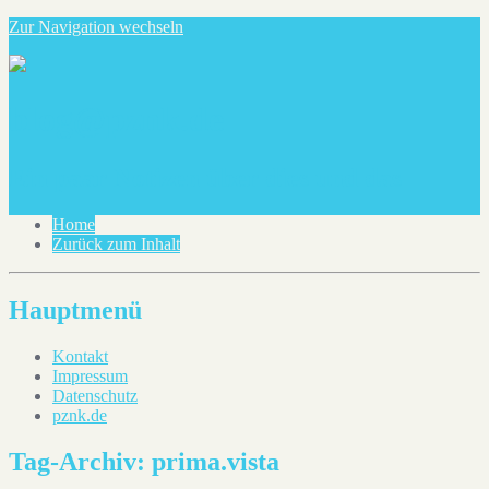
Zur Navigation wechseln
blog@pznk.de
Ein paar Notizen über dies und das
Home
Zurück zum Inhalt
Hauptmenü
Kontakt
Impressum
Datenschutz
pznk.de
Tag-Archiv:
prima.vista