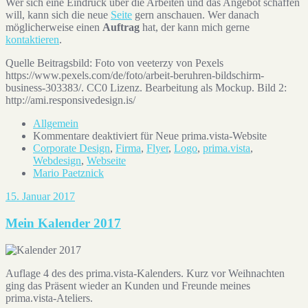
Wer sich eine Eindruck über die Arbeiten und das Angebot schaffen
will, kann sich die neue
Seite
gern anschauen. Wer danach
möglicherweise einen
Auftrag
hat, der kann mich gerne
kontaktieren
.
Quelle Beitragsbild: Foto von veeterzy von Pexels
https://www.pexels.com/de/foto/arbeit-beruhren-bildschirm-
business-303383/. CC0 Lizenz. Bearbeitung als Mockup. Bild 2:
http://ami.responsivedesign.is/
Allgemein
Kommentare deaktiviert
für Neue prima.vista-Website
Corporate Design
,
Firma
,
Flyer
,
Logo
,
prima.vista
,
Webdesign
,
Webseite
Mario Paetznick
15. Januar 2017
Mein Kalender 2017
Auflage 4 des des prima.vista-Kalenders. Kurz vor Weihnachten
ging das Präsent wieder an Kunden und Freunde meines
prima.vista-Ateliers.