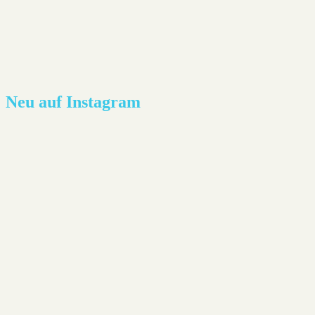
Neu auf Instagram
Lesestoff - Joël Dicker: Die Affäre Alaska Sande
Neues aus der Heimat: Die Abwesenheit von Farben -