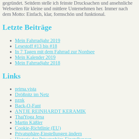
gegründet. Seitdem stelle ich feinste Drucksachen und ansehnliche
Webseiten für kleine und mittlere Unternehmen her. Immer nach
dem Motto: Einfach, klar, formschön und funktional.
Letzte Beiträge
Mein Fahrradjahr 2019
Lesestoff #13 bis #18
In 7 Tagen mit dem Fahrrad zur Nordsee
Mein Kalender 2019
Mein Fahrradjahr 2018
Links
prima.vista
Drößnitz im Netz
pznk
Back-O-Fant
ANTJE REINHARDT KERAMIK
ThaiYoga Jena
Martin Käßler
Cookie-Richtlinie (EU)
Privatsphäre-Einstellungen ändern