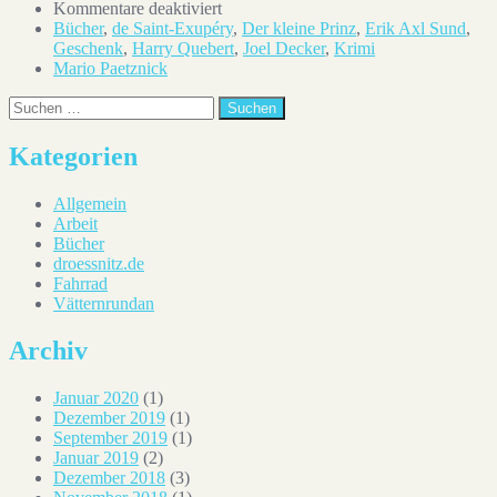
für
Kommentare deaktiviert
Geschenketipp
Bücher
,
de Saint-Exupéry
,
Der kleine Prinz
,
Erik Axl Sund
,
2015
Geschenk
,
Harry Quebert
,
Joel Decker
,
Krimi
Mario Paetznick
Suchen
Kategorien
Allgemein
Arbeit
Bücher
droessnitz.de
Fahrrad
Vätternrundan
Archiv
Januar 2020
(1)
Dezember 2019
(1)
September 2019
(1)
Januar 2019
(2)
Dezember 2018
(3)