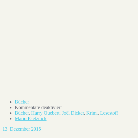
Ein von Mario Paetznick (@m.pznk) gepostetes Foto
1. Feb 2016 um 11:44 Uhr
Bücher
für
Kommentare deaktiviert
Lesestoff
Bücher
,
Harry Quebert
,
Joël Dicker
,
Krimi
,
Lesestoff
#4
Mario Paetznick
13. Dezember 2015