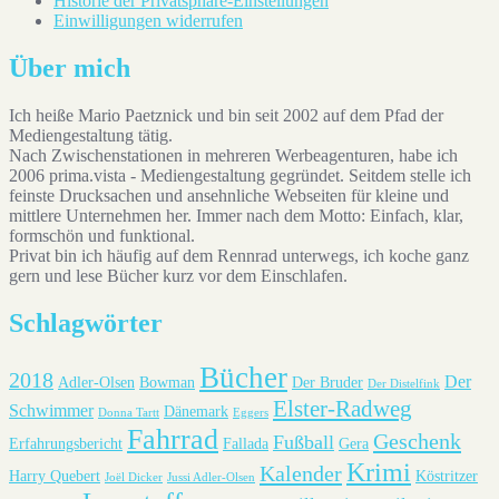
Historie der Privatsphäre-Einstellungen
Einwilligungen widerrufen
Über mich
Ich heiße Mario Paetznick und bin seit 2002 auf dem Pfad der
Mediengestaltung tätig.
Nach Zwischenstationen in mehreren Werbeagenturen, habe ich
2006 prima.vista - Mediengestaltung gegründet. Seitdem stelle ich
feinste Drucksachen und ansehnliche Webseiten für kleine und
mittlere Unternehmen her. Immer nach dem Motto: Einfach, klar,
formschön und funktional.
Privat bin ich häufig auf dem Rennrad unterwegs, ich koche ganz
gern und lese Bücher kurz vor dem Einschlafen.
Schlagwörter
Bücher
2018
Der
Adler-Olsen
Bowman
Der Bruder
Der Distelfink
Elster-Radweg
Schwimmer
Dänemark
Donna Tartt
Eggers
Fahrrad
Geschenk
Fußball
Erfahrungsbericht
Fallada
Gera
Krimi
Kalender
Harry Quebert
Köstritzer
Joël Dicker
Jussi Adler-Olsen