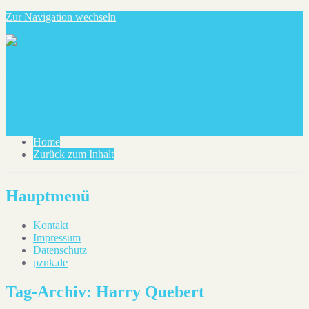
Zur Navigation wechseln
blog@pznk.de
Ein paar Notizen über dies und das
Home
Zurück zum Inhalt
Hauptmenü
Kontakt
Impressum
Datenschutz
pznk.de
Tag-Archiv:
Harry Quebert