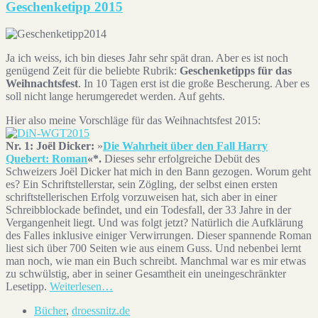
Geschenketipp 2015
Ja ich weiss, ich bin dieses Jahr sehr spät dran. Aber es ist noch
genügend Zeit für die beliebte Rubrik:
Geschenketipps für das
Weihnachtsfest
. In 10 Tagen erst ist die große Bescherung. Aber es
soll nicht lange herumgeredet werden. Auf gehts.
Hier also meine Vorschläge für das Weihnachtsfest 2015:
Nr. 1: Joël Dicker:
»
Die Wahrheit über den Fall Harry
Quebert: Roman
«*.
Dieses sehr erfolgreiche Debüt des
Schweizers Joël Dicker hat mich in den Bann gezogen. Worum geht
es? Ein Schriftstellerstar, sein Zögling, der selbst einen ersten
schriftstellerischen Erfolg vorzuweisen hat, sich aber in einer
Schreibblockade befindet, und ein Todesfall, der 33 Jahre in der
Vergangenheit liegt. Und was folgt jetzt? Natürlich die Aufklärung
des Falles inklusive einiger Verwirrungen. Dieser spannende Roman
liest sich über 700 Seiten wie aus einem Guss. Und nebenbei lernt
man noch, wie man ein Buch schreibt. Manchmal war es mir etwas
zu schwülstig, aber in seiner Gesamtheit ein uneingeschränkter
Lesetipp.
Weiterlesen…
Bücher
,
droessnitz.de