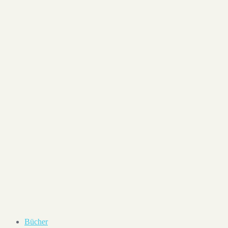
Ein von Mario Paetznick (@m.pznk) gepostetes Foto
1
Bücher