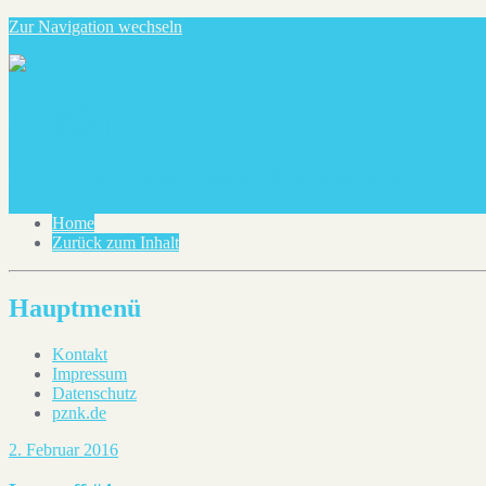
Zur Navigation wechseln
blog@pznk.de
Ein paar Notizen über dies und das
Home
Zurück zum Inhalt
Hauptmenü
Kontakt
Impressum
Datenschutz
pznk.de
2. Februar 2016