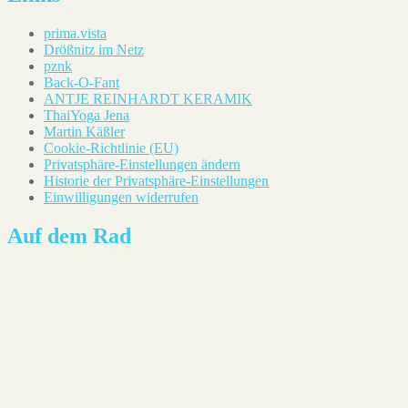
prima.vista
Drößnitz im Netz
pznk
Back-O-Fant
ANTJE REINHARDT KERAMIK
ThaiYoga Jena
Martin Käßler
Cookie-Richtlinie (EU)
Privatsphäre-Einstellungen ändern
Historie der Privatsphäre-Einstellungen
Einwilligungen widerrufen
Auf dem Rad