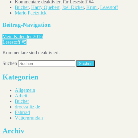
Kommentare deaktiviert
für Lesestoff #4
Bücher
,
Harry Quebert
,
Joël Dicker
,
Krimi
,
Lesestoff
Mario Paetznick
Beitrag-Navigation
Mein Kalender 2016
Lesestoff #5
Kommentare sind deaktiviert.
Suchen
Kategorien
Allgemein
Arbeit
Bücher
droessnitz.de
Fahrrad
Vätternrundan
Archiv