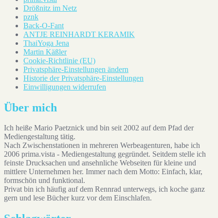
Drößnitz im Netz
pznk
Back-O-Fant
ANTJE REINHARDT KERAMIK
ThaiYoga Jena
Martin Käßler
Cookie-Richtlinie (EU)
Privatsphäre-Einstellungen ändern
Historie der Privatsphäre-Einstellungen
Einwilligungen widerrufen
Über mich
Ich heiße Mario Paetznick und bin seit 2002 auf dem Pfad der
Mediengestaltung tätig.
Nach Zwischenstationen in mehreren Werbeagenturen, habe ich
2006 prima.vista - Mediengestaltung gegründet. Seitdem stelle ich
feinste Drucksachen und ansehnliche Webseiten für kleine und
mittlere Unternehmen her. Immer nach dem Motto: Einfach, klar,
formschön und funktional.
Privat bin ich häufig auf dem Rennrad unterwegs, ich koche ganz
gern und lese Bücher kurz vor dem Einschlafen.