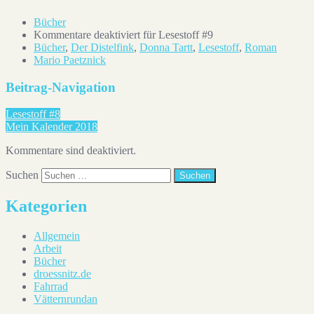
Bücher
Kommentare deaktiviert
für Lesestoff #9
Bücher
,
Der Distelfink
,
Donna Tartt
,
Lesestoff
,
Roman
Mario Paetznick
Beitrag-Navigation
Lesestoff #8
Mein Kalender 2018
Kommentare sind deaktiviert.
Suchen
Kategorien
Allgemein
Arbeit
Bücher
droessnitz.de
Fahrrad
Vätternrundan