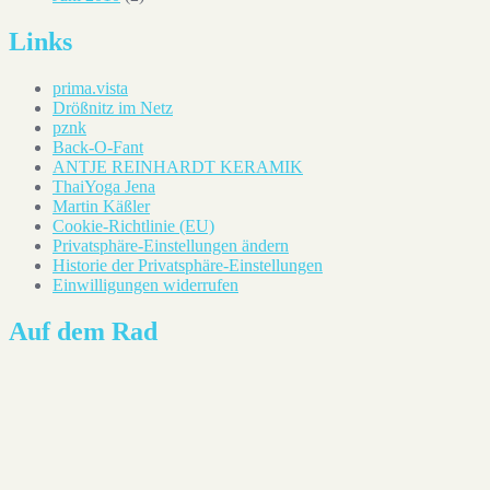
Links
prima.vista
Drößnitz im Netz
pznk
Back-O-Fant
ANTJE REINHARDT KERAMIK
ThaiYoga Jena
Martin Käßler
Cookie-Richtlinie (EU)
Privatsphäre-Einstellungen ändern
Historie der Privatsphäre-Einstellungen
Einwilligungen widerrufen
Auf dem Rad