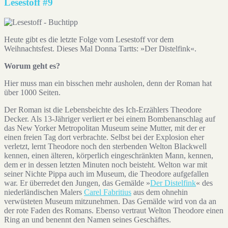
Lesestoff #9
Heute gibt es die letzte Folge vom Lesestoff vor dem
Weihnachtsfest. Dieses Mal Donna Tartts: »Der Distelfink«.
Worum geht es?
Hier muss man ein bisschen mehr ausholen, denn der Roman hat
über 1000 Seiten.
Der Roman ist die Lebensbeichte des Ich-Erzählers Theodore
Decker. Als 13-Jähriger verliert er bei einem Bombenanschlag auf
das New Yorker Metropolitan Museum seine Mutter, mit der er
einen freien Tag dort verbrachte. Selbst bei der Explosion eher
verletzt, lernt Theodore noch den sterbenden Welton Blackwell
kennen, einen älteren, körperlich eingeschränkten Mann, kennen,
dem er in dessen letzten Minuten noch beisteht. Welton war mit
seiner Nichte Pippa auch im Museum, die Theodore aufgefallen
war. Er überredet den Jungen, das Gemälde »
Der Distelfink
« des
niederländischen Malers
Carel Fabritius
aus dem ohnehin
verwüsteten Museum mitzunehmen. Das Gemälde wird von da an
der rote Faden des Romans. Ebenso vertraut Welton Theodore einen
Ring an und benennt den Namen seines Geschäftes.