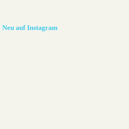
Neu auf Instagram
Lesestoff - Joël Dicker: Die Affäre Alaska Sande
Neues aus der Heimat: Die Abwesenheit von Farben -