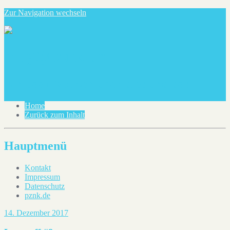
Zur Navigation wechseln
blog@pznk.de
Ein paar Notizen über dies und das
Home
Zurück zum Inhalt
Hauptmenü
Kontakt
Impressum
Datenschutz
pznk.de
14. Dezember 2017