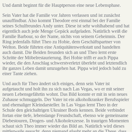
Und damit beginnt für die Hauptperson eine neue Lebensphase.
Sein Vater hat die Familie vor Jahren verlassen und ist zunächst
unauffindbar. Also kommt Theodore erst einmal bei der Familie
seines Schulfreundes Andy unter. Diese ist sehr wohlhabend und hat
eigentlich auch jede Menge Gepäck aufgeladen. Natürlich weiß die
Familie Barbour, so der Name, nichts von seinem Geheimnis. Der
Ring jedenfalls führt Theo zu Hobie, dem Geschäftspartner von
Welton. Beide führten eine Antiquitätenwerkstatt und handelten
auch damit. Die Beiden freunden sich an und Theo lernt erste
Schritte der Möbelrestaurierung. Bei Hobie trifft er auch Pippa
wieder, die den Anschlag schwerstverletzt überlebt und letztendlich
ihr ganzes Leben damit umzugehen hat. Pippa wird jedoch bald zu
einer Tante ziehen.
Und auch für Theo ändert sich einiges, denn sein Vater ist
aufgetaucht und holt ihn zu sich nach Las Vegas, wo er mit seiner
neuen Lebensgefährtin wohnt. Das Bild konnte er mit in sein neues
Zuhause schmuggeln. Der Vater ist ein alkoholkranker Berufsspieler
und ehemaliger Kleindarsteller. In Las Vegas lernt Theo in der
Schule den gleichaltrigen Ukrainer Boris kennen. Beide verbindet
fortan eine tiefe, lebenslange Freundschaft, ebenso wie gemeinsame
Diebestouren, Drogen- und Alkoholexzesse. In traurigen Momenten
schaut sich Theo immer wieder das Bild an. Natürlich wird dieses
mittlerweile gesucht, denn niemand glaubt mehr an die These, dass