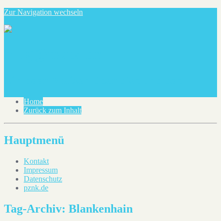
Zur Navigation wechseln
blog@pznk.de
Ein paar Notizen über dies und das
Home
Zurück zum Inhalt
Hauptmenü
Kontakt
Impressum
Datenschutz
pznk.de
Tag-Archiv:
Blankenhain