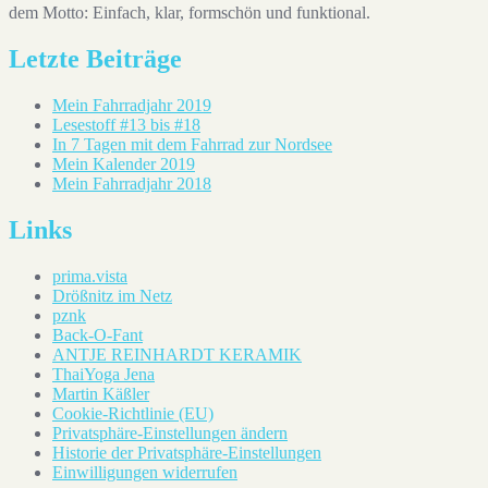
dem Motto: Einfach, klar, formschön und funktional.
Letzte Beiträge
Mein Fahrradjahr 2019
Lesestoff #13 bis #18
In 7 Tagen mit dem Fahrrad zur Nordsee
Mein Kalender 2019
Mein Fahrradjahr 2018
Links
prima.vista
Drößnitz im Netz
pznk
Back-O-Fant
ANTJE REINHARDT KERAMIK
ThaiYoga Jena
Martin Käßler
Cookie-Richtlinie (EU)
Privatsphäre-Einstellungen ändern
Historie der Privatsphäre-Einstellungen
Einwilligungen widerrufen