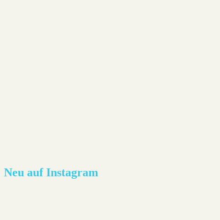
Neu auf Instagram
Lesestoff - Joël Dicker: Die Affäre Alaska Sande