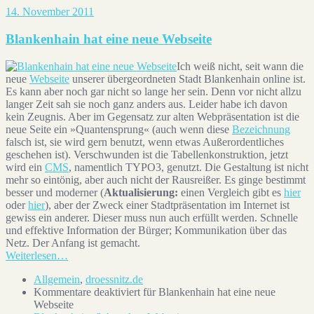
14. November 2011
Blankenhain hat eine neue Webseite
Ich weiß nicht, seit wann die
neue
Webseite
unserer übergeordneten Stadt Blankenhain online ist.
Es kann aber noch gar nicht so lange her sein. Denn vor nicht allzu
langer Zeit sah sie noch ganz anders aus. Leider habe ich davon
kein Zeugnis. Aber im Gegensatz zur alten Webpräsentation ist die
neue Seite ein »Quantensprung« (auch wenn diese
Bezeichnung
falsch ist, sie wird gern benutzt, wenn etwas Außerordentliches
geschehen ist). Verschwunden ist die Tabellenkonstruktion, jetzt
wird ein
CMS
, namentlich TYPO3, genutzt. Die Gestaltung ist nicht
mehr so eintönig, aber auch nicht der Rausreißer. Es ginge bestimmt
besser und moderner (
Aktualisierung:
einen Vergleich gibt es
hier
oder
hier
), aber der Zweck einer Stadtpräsentation im Internet ist
gewiss ein anderer. Dieser muss nun auch erfüllt werden. Schnelle
und effektive Information der Bürger; Kommunikation über das
Netz. Der Anfang ist gemacht.
Weiterlesen…
Allgemein
,
droessnitz.de
Kommentare deaktiviert
für Blankenhain hat eine neue
Webseite