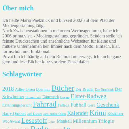
Über mich
Ich heiße Mario Paetznick und bin seit 2002 auf dem Pfad der
Mediengestaltung tätig.
Nach Zwischenstationen in mehreren Werbeagenturen, habe ich
2006 prima.vista - Mediengestaltung gegründet. Seitdem stelle ich
feinste Drucksachen und ansehnliche Webseiten für kleine und
mittlere Unternehmen her. Immer nach dem Motto: Einfach, klar,
formschön und funktional.
Privat bin ich häufig auf dem Rennrad unterwegs, ich koche ganz
gern und lese Bücher kurz vor dem Einschlafen.
Schlagwörter
Bücher
2018
Der
Adler-Olsen
Bowman
Der Bruder
Der Distelfink
Elster-Radweg
Schwimmer
Dänemark
Donna Tartt
Eggers
Fahrrad
Geschenk
Fußball
Erfahrungsbericht
Fallada
Gera
Krimi
Kalender
Harry Quebert
Köstritzer
Joël Dicker
Jussi Adler-Olsen
Lesestoff
Millennium Trilogie
Mankell
WebAward
Logo
Rad