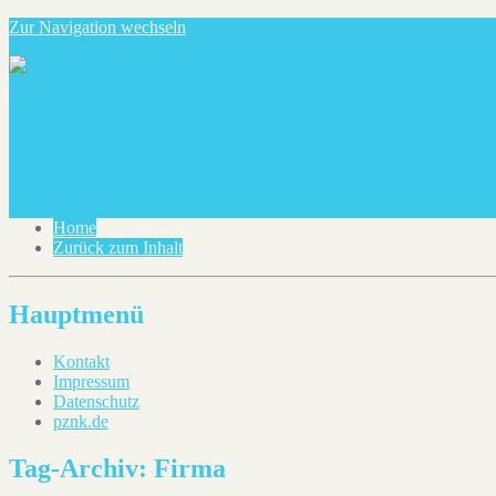
Zur Navigation wechseln
blog@pznk.de
Ein paar Notizen über dies und das
Home
Zurück zum Inhalt
Hauptmenü
Kontakt
Impressum
Datenschutz
pznk.de
Tag-Archiv:
Firma