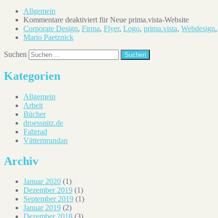
Allgemein
Kommentare deaktiviert
für Neue prima.vista-Website
Corporate Design
,
Firma
,
Flyer
,
Logo
,
prima.vista
,
Webdesign
Mario Paetznick
Suchen
Kategorien
Allgemein
Arbeit
Bücher
droessnitz.de
Fahrrad
Vätternrundan
Archiv
Januar 2020
(1)
Dezember 2019
(1)
September 2019
(1)
Januar 2019
(2)
Dezember 2018
(3)