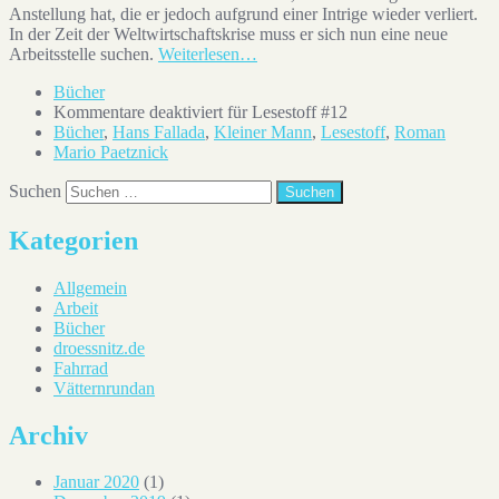
Anstellung hat, die er jedoch aufgrund einer Intrige wieder verliert.
In der Zeit der Weltwirtschaftskrise muss er sich nun eine neue
Arbeitsstelle suchen.
Weiterlesen…
Bücher
Kommentare deaktiviert
für Lesestoff #12
Bücher
,
Hans Fallada
,
Kleiner Mann
,
Lesestoff
,
Roman
Mario Paetznick
Suchen
Kategorien
Allgemein
Arbeit
Bücher
droessnitz.de
Fahrrad
Vätternrundan
Archiv
Januar 2020
(1)