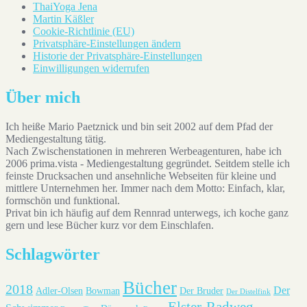
ThaiYoga Jena
Martin Käßler
Cookie-Richtlinie (EU)
Privatsphäre-Einstellungen ändern
Historie der Privatsphäre-Einstellungen
Einwilligungen widerrufen
Über mich
Ich heiße Mario Paetznick und bin seit 2002 auf dem Pfad der
Mediengestaltung tätig.
Nach Zwischenstationen in mehreren Werbeagenturen, habe ich
2006 prima.vista - Mediengestaltung gegründet. Seitdem stelle ich
feinste Drucksachen und ansehnliche Webseiten für kleine und
mittlere Unternehmen her. Immer nach dem Motto: Einfach, klar,
formschön und funktional.
Privat bin ich häufig auf dem Rennrad unterwegs, ich koche ganz
gern und lese Bücher kurz vor dem Einschlafen.
Schlagwörter
Bücher
2018
Der
Adler-Olsen
Bowman
Der Bruder
Der Distelfink
Elster-Radweg