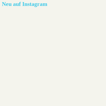
Neu auf Instagram
Lesestoff - Joël Dicker: Die Affäre Alaska Sande
Neues aus der Heimat: Die Abwesenheit von Farben -