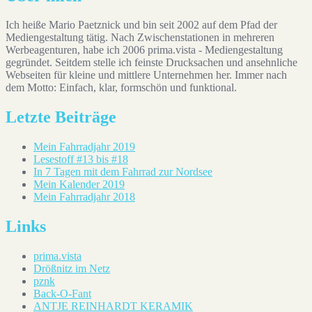
Ich heiße Mario Paetznick und bin seit 2002 auf dem Pfad der
Mediengestaltung tätig. Nach Zwischenstationen in mehreren
Werbeagenturen, habe ich 2006 prima.vista - Mediengestaltung
gegründet. Seitdem stelle ich feinste Drucksachen und ansehnliche
Webseiten für kleine und mittlere Unternehmen her. Immer nach
dem Motto: Einfach, klar, formschön und funktional.
Letzte Beiträge
Mein Fahrradjahr 2019
Lesestoff #13 bis #18
In 7 Tagen mit dem Fahrrad zur Nordsee
Mein Kalender 2019
Mein Fahrradjahr 2018
Links
prima.vista
Drößnitz im Netz
pznk
Back-O-Fant
ANTJE REINHARDT KERAMIK