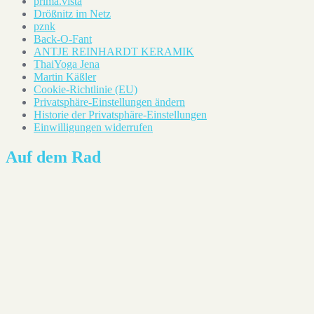
prima.vista
Drößnitz im Netz
pznk
Back-O-Fant
ANTJE REINHARDT KERAMIK
ThaiYoga Jena
Martin Käßler
Cookie-Richtlinie (EU)
Privatsphäre-Einstellungen ändern
Historie der Privatsphäre-Einstellungen
Einwilligungen widerrufen
Auf dem Rad