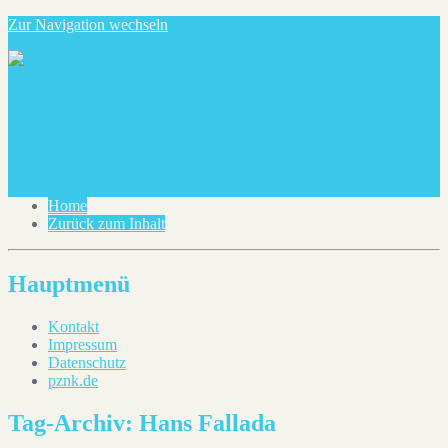
Zur Navigation wechseln
blog@pznk.de
Ein paar Notizen über dies und das
Home
Zurück zum Inhalt
Hauptmenü
Kontakt
Impressum
Datenschutz
pznk.de
Tag-Archiv:
Hans Fallada