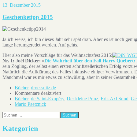
13. Dezember 2015
Geschenketipp 2015
Ja ich weiss, ich bin dieses Jahr sehr spät dran. Aber es ist noch genü
lange herumgeredet werden. Auf gehts.
Hier also meine Vorschläge für das Weihnachtsfest 2015:
Nr. 1: Joël Dicker:
»
Die Wahrheit über den Fall Harry Quebert
sein Zögling, der selbst einen ersten schriftstellerischen Erfolg vorzu
Natürlich die Aufklärung des Falles inklusive einiger Verwirrungen.
Manchmal war es mir etwas zu schwülstig, aber in seiner Gesamtheit 
Bücher
,
droessnitz.de
für
Kommentare deaktiviert
Geschenketipp
Bücher
,
de Saint-Exupéry
,
Der kleine Prinz
,
Erik Axl Sund
,
Ge
2015
Mario Paetznick
Suchen
Kategorien