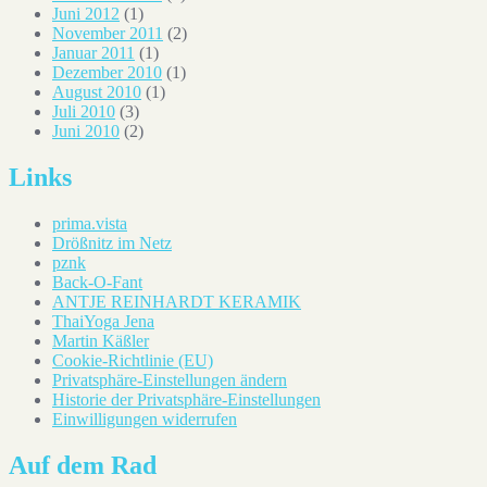
Juni 2012
(1)
November 2011
(2)
Januar 2011
(1)
Dezember 2010
(1)
August 2010
(1)
Juli 2010
(3)
Juni 2010
(2)
Links
prima.vista
Drößnitz im Netz
pznk
Back-O-Fant
ANTJE REINHARDT KERAMIK
ThaiYoga Jena
Martin Käßler
Cookie-Richtlinie (EU)
Privatsphäre-Einstellungen ändern
Historie der Privatsphäre-Einstellungen
Einwilligungen widerrufen
Auf dem Rad