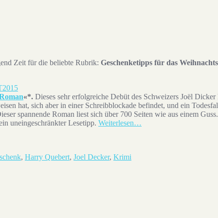
gend Zeit für die beliebte Rubrik:
Geschenketipps für das Weihnachts
: Roman
«*.
Dieses sehr erfolgreiche Debüt des Schweizers Joël Dicker 
weisen hat, sich aber in einer Schreibblockade befindet, und ein Todesfal
 Dieser spannende Roman liest sich über 700 Seiten wie aus einem Guss
ein uneingeschränkter Lesetipp.
Weiterlesen…
schenk
,
Harry Quebert
,
Joel Decker
,
Krimi