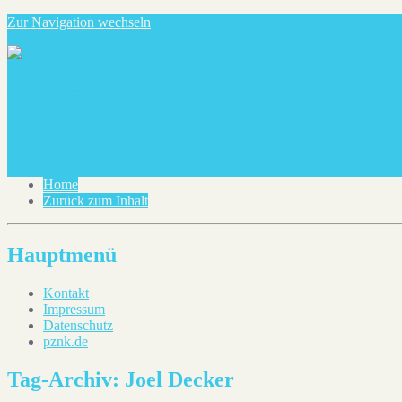
Zur Navigation wechseln
blog@pznk.de
Ein paar Notizen über dies und das
Home
Zurück zum Inhalt
Hauptmenü
Kontakt
Impressum
Datenschutz
pznk.de
Tag-Archiv:
Joel Decker