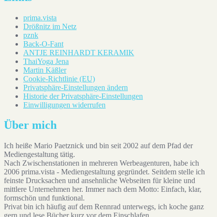
prima.vista
Drößnitz im Netz
pznk
Back-O-Fant
ANTJE REINHARDT KERAMIK
ThaiYoga Jena
Martin Käßler
Cookie-Richtlinie (EU)
Privatsphäre-Einstellungen ändern
Historie der Privatsphäre-Einstellungen
Einwilligungen widerrufen
Über mich
Ich heiße Mario Paetznick und bin seit 2002 auf dem Pfad der
Mediengestaltung tätig.
Nach Zwischenstationen in mehreren Werbeagenturen, habe ich
2006 prima.vista - Mediengestaltung gegründet. Seitdem stelle ich
feinste Drucksachen und ansehnliche Webseiten für kleine und
mittlere Unternehmen her. Immer nach dem Motto: Einfach, klar,
formschön und funktional.
Privat bin ich häufig auf dem Rennrad unterwegs, ich koche ganz
gern und lese Bücher kurz vor dem Einschlafen.