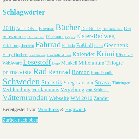
Schlagwörter
Bücher
2018
Der
Adler-Olsen
Bowman
Der Bruder
Der Distelfink
Elster-Radweg
Schwimmer
Dänemark
Donna Tartt
Eggers
Fahrrad
Geschenk
Fußball
Erfahrungsbericht
Fallada
Gera
Krimi
Kalender
Harry Quebert
Köstritzer
Joël Dicker
Jussi Adler-Olsen
Lesestoff
Millennium Trilogie
Mankell
WebAward
Logo
Rad
prima.vista
Rennrad
Roman
Rum Doodle
Schweden
Statistik
Strava
Stieg Larsson
Thüringen
Verblendung
Verdammnis
Vergebung
von Schirach
Vätternrundan
Webseite
WM 2010
Zander
Bereitgestellt von
WordPress
&
Highwind
.
Zurück nach oben