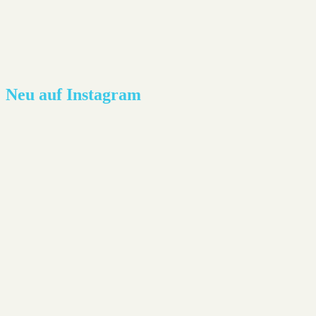
Neu auf Instagram
Lesestoff - Joël Dicker: Die Affäre Alaska Sande
Neues aus der Heimat: Die Abwesenheit von Farben -