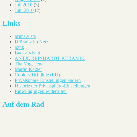
Juli 2010
(3)
Juni 2010
(2)
Links
prima.vista
Drößnitz im Netz
pznk
Back-O-Fant
ANTJE REINHARDT KERAMIK
ThaiYoga Jena
Martin Käßler
Cookie-Richtlinie (EU)
Privatsphäre-Einstellungen ändern
Historie der Privatsphäre-Einstellungen
Einwilligungen widerrufen
Auf dem Rad