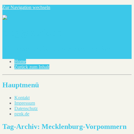
Zur Navigation wechseln
blog@pznk.de
Ein paar Notizen über dies und das
Home
Zurück zum Inhalt
Hauptmenü
Kontakt
Impressum
Datenschutz
pznk.de
Tag-Archiv:
Mecklenburg-Vorpommern