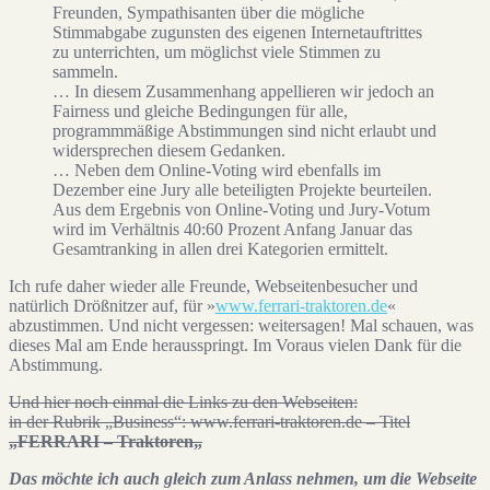
Freunden, Sympathisanten über die mögliche
Stimmabgabe zugunsten des eigenen Internetauftrittes
zu unterrichten, um möglichst viele Stimmen zu
sammeln.
… In diesem Zusammenhang appellieren wir jedoch an
Fairness und gleiche Bedingungen für alle,
programmmäßige Abstimmungen sind nicht erlaubt und
widersprechen diesem Gedanken.
… Neben dem Online-Voting wird ebenfalls im
Dezember eine Jury alle beteiligten Projekte beurteilen.
Aus dem Ergebnis von Online-Voting und Jury-Votum
wird im Verhältnis 40:60 Prozent Anfang Januar das
Gesamtranking in allen drei Kategorien ermittelt.
Ich rufe daher wieder alle Freunde, Webseitenbesucher und
natürlich Drößnitzer auf, für »
www.ferrari-traktoren.de
«
abzustimmen. Und nicht vergessen: weitersagen! Mal schauen, was
dieses Mal am Ende herausspringt. Im Voraus vielen Dank für die
Abstimmung.
Und hier noch einmal die Links zu den Webseiten:
in der Rubrik „Business“: www.ferrari-traktoren.de – Titel
„
FERRARI – Traktoren
„
Das möchte ich auch gleich zum Anlass nehmen, um die Webseite