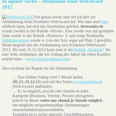
In eigener Sache – Abstimmen beim WebAward
2012
Vor genau einem Jahr rief ich hier zur
Abstimmung beim Köstritzer WebAward auf. Wie man auch
hier
erfahren kann, hat sich das Abstimmen gelohnt,
droessnitz.de
wurde zweiter in der Rubrik »Privat«. Eine zweite von mir gestaltete
Seite wurde in der Rubrik »Business« 3. und Antje Reinhardts
Webpräsentation
wurde 4. (von der Jury sogar auf Platz 2 gewählt).
Heute beginnt nun die Abstimmung zum Köstritzer WebAward
2012. Bis zum 31.12.2012 kann man in der
Rubrik „Business“
für
eine Seite abstimmen, die ich Anfang des Jahres für einen Kunden
erstellt habe – »
www.ferrari-traktoren.de
«.
Hier nochmal die Regeln für die Abstimmung:
… Das Online-Voting wird 1 Monat laufen
(
01.12.-31.12.12
) und auf den Seiten
www.koestritz.de
(WebAward) stattfinden.
… Es ist möglich, jeweils eine Stimme in jeder
Kategorie (Business, Vereine, Private) abzugeben,
jedoch ist dieses
voten nur einmal je Stunde möglich
,
um mögliche programmmäßige Abstimmungen
einzuschränken/auszuschließen.
Trotzdem ist es sicher sinnvoll, Geschäftspartnern,