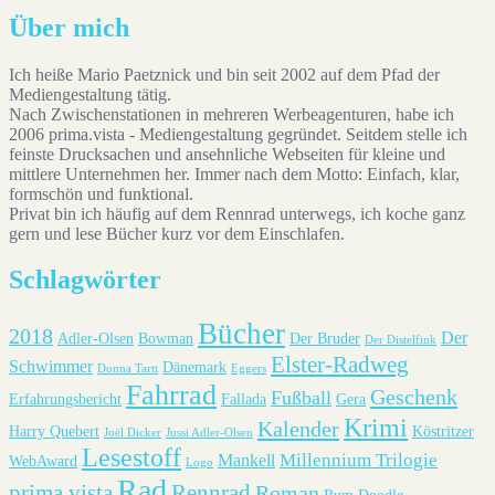
Über mich
Ich heiße Mario Paetznick und bin seit 2002 auf dem Pfad der
Mediengestaltung tätig.
Nach Zwischenstationen in mehreren Werbeagenturen, habe ich
2006 prima.vista - Mediengestaltung gegründet. Seitdem stelle ich
feinste Drucksachen und ansehnliche Webseiten für kleine und
mittlere Unternehmen her. Immer nach dem Motto: Einfach, klar,
formschön und funktional.
Privat bin ich häufig auf dem Rennrad unterwegs, ich koche ganz
gern und lese Bücher kurz vor dem Einschlafen.
Schlagwörter
Bücher
2018
Der
Adler-Olsen
Bowman
Der Bruder
Der Distelfink
Elster-Radweg
Schwimmer
Dänemark
Donna Tartt
Eggers
Fahrrad
Geschenk
Fußball
Erfahrungsbericht
Fallada
Gera
Krimi
Kalender
Harry Quebert
Köstritzer
Joël Dicker
Jussi Adler-Olsen
Lesestoff
Millennium Trilogie
Mankell
WebAward
Logo
Rad
prima.vista
Rennrad
Roman