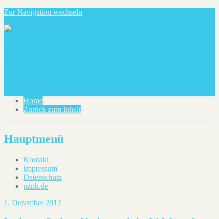
Zur Navigation wechseln
blog@pznk.de
Ein paar Notizen über dies und das
Home
Zurück zum Inhalt
Hauptmenü
Kontakt
Impressum
Datenschutz
pznk.de
1. Dezember 2012