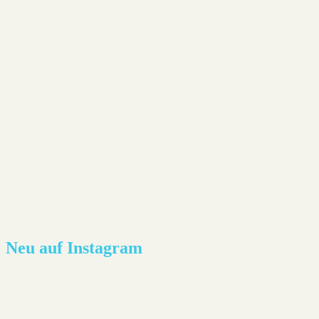
Neu auf Instagram
Lesestoff - Joël Dicker: Die Affäre Alaska Sande